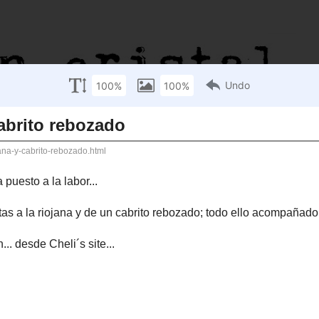
rito rebozado
 la labor...
riojana y de un cabrito rebozado; todo ello acompañado de un Mas d´
Cheli´s site...