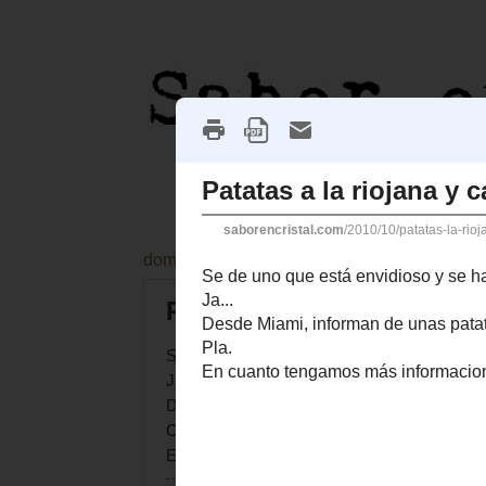
domingo, 31 de octubre de 2010
Patatas a la riojana y cab
Se de uno que está envidioso y se ha puesto a
Ja...
Desde Miami, informan de unas patatas a la 
Compte.
Celler Cal Pla
.
En cuanto tengamos más informacion... desde 