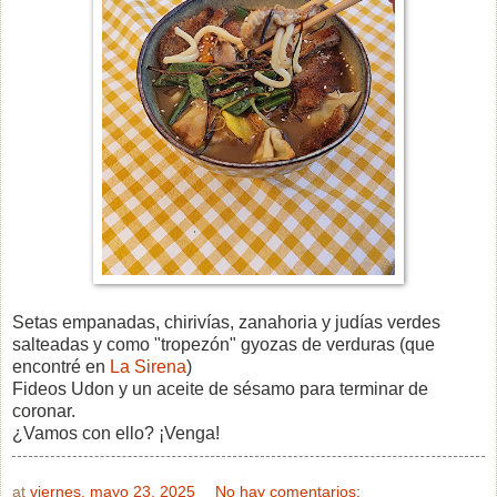
Setas empanadas, chirivías, zanahoria y judías verdes
salteadas y como "tropezón" gyozas de verduras (que
encontré en
La Sirena
)
Fideos Udon y un aceite de sésamo para terminar de
coronar.
¿Vamos con ello? ¡Venga!
at
viernes, mayo 23, 2025
No hay comentarios: