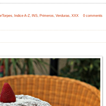
orTorpes
,
Indice A-Z
,
INS
,
Primeros
,
Verduras
,
XXX
0 comments