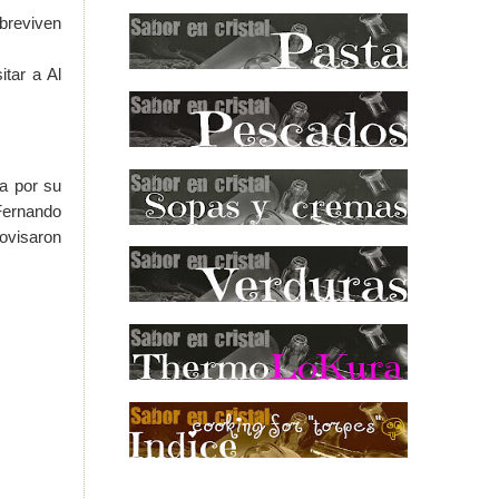
obreviven
tar a Al
ia por su
 Fernando
ovisaron