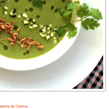
uetería de Chema
.