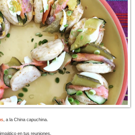
ps
, a la China capuchina.
simpático en tus reuniones.