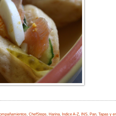
ompañamientos
,
ChefSteps
,
Harina
,
Indice A-Z
,
INS
,
Pan
,
Tapas y e