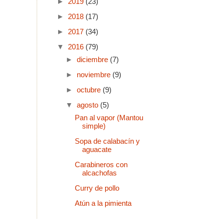
►
2019
(23)
►
2018
(17)
►
2017
(34)
▼
2016
(79)
►
diciembre
(7)
►
noviembre
(9)
►
octubre
(9)
▼
agosto
(5)
Pan al vapor (Mantou
simple)
Sopa de calabacín y
aguacate
Carabineros con
alcachofas
Curry de pollo
Atún a la pimienta