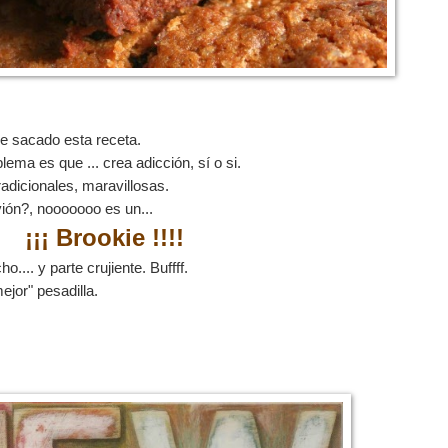
e sacado esta receta.
blema es que ... crea adicción, sí o si.
radicionales, maravillosas.
vión?, nooooooo es un...
¡¡¡ Brookie !!!!
... y parte crujiente. Buffff.
ejor" pesadilla.