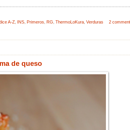
dice A-Z
,
INS
,
Primeros
,
RG
,
ThermoLoKura
,
Verduras
2 commen
rema de queso