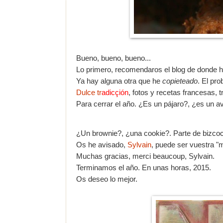
Bueno, bueno, bueno...
Lo primero, recomendaros el blog de donde h
Ya hay alguna otra que he
copieteado
. El pro
Dulce tr
adicçión
,
fotos y recetas francesas, t
Para cerrar el año. ¿Es un pájaro?, ¿es un a
¿Un brownie?, ¿una cookie?. Parte de bizcocho.
Os he avisado,
Sylvain
, puede ser vuestra "m
Muchas gracias, m
erci beaucoup, Sylvain.
Terminamos el año. En unas horas, 2015.
Os deseo lo mejor.