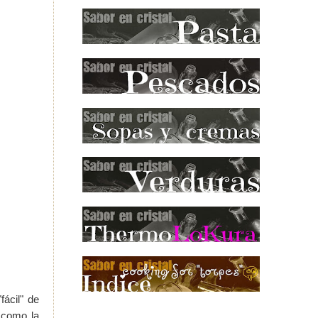
fácil" de
 como la