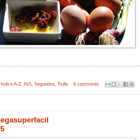
,
Indice A-Z
,
INS
,
Segundos
,
Trufa
6 comments
megasuperfacil
95