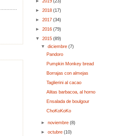
►
2019
(23)
►
2018
(17)
►
2017
(34)
►
2016
(79)
▼
2015
(89)
▼
diciembre
(7)
Pandoro
Pumpkin Monkey bread
Borrajas con almejas
Taglierini al cacao
Alitas barbacoa, al horno
Ensalada de boulgour
ChoKoKoKo
►
noviembre
(8)
►
octubre
(10)