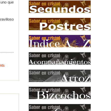
o uno que
ravilloso
nts