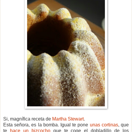
Si, magnífica receta de
Martha Stewart
.
Esta señora, es la bomba. Igual te pone
unas cortinas
, que
te
hace un bizcocho
que te coge el dobladillo de los