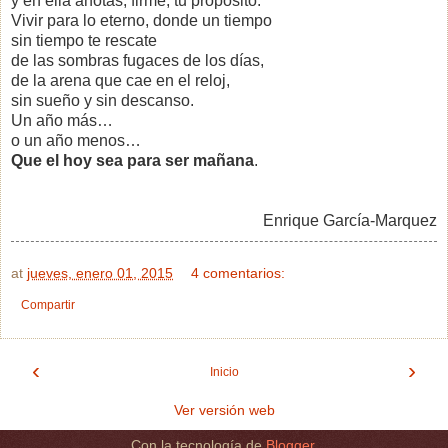
y en ella anotas, firme, tu propósito:
Vivir para lo eterno, donde un tiempo
sin tiempo
te rescate
de las sombras fugaces de los días,
de la arena que cae en el reloj,
sin sueño y sin descanso.
Un año más…
o un año menos…
Que el hoy sea para ser mañana
.
Enrique García-Marquez
at
jueves, enero 01, 2015
4 comentarios:
Compartir
‹
›
Inicio
Ver versión web
Con la tecnología de
Blogger
.