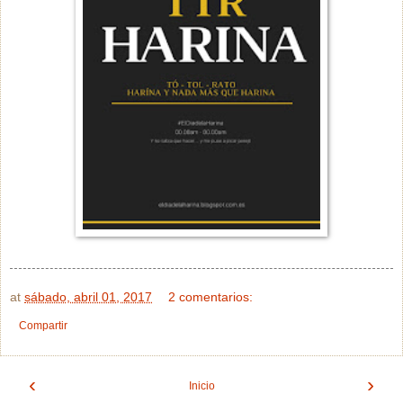
at
sábado, abril 01, 2017
2 comentarios:
Compartir
‹
›
Inicio