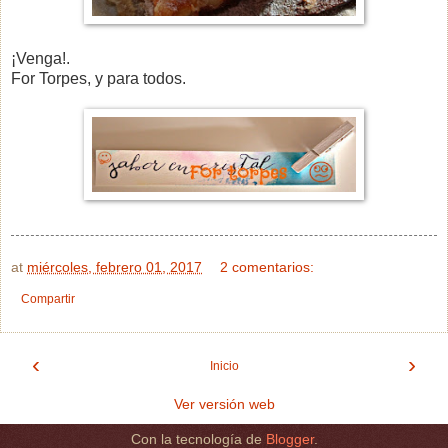
¡Venga!.
For Torpes, y para todos.
at
miércoles, febrero 01, 2017
2 comentarios:
Compartir
‹
›
Inicio
Ver versión web
Con la tecnología de
Blogger
.