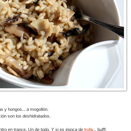
s y hongos... a mogollón.
ción son los deshidratados.
entro en trance. Un de todo. Y si es época de
trufa
... bufff.