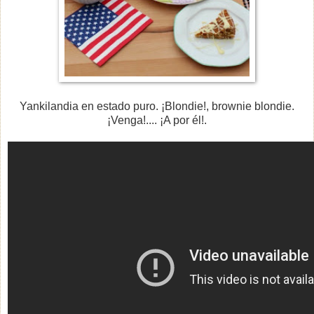
Yankilandia en estado puro. ¡Blondie!, brownie blondie.
¡Venga!.... ¡A por él!.