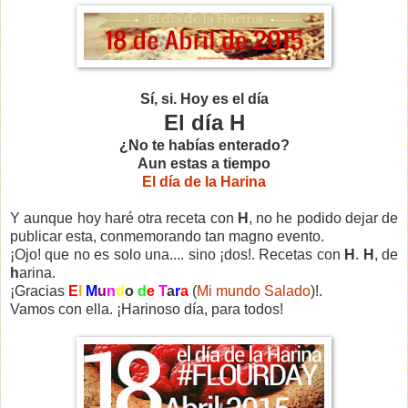
Sí, si. Hoy es el día
El día H
¿No te habías enterado?
Aun estas a tiempo
El día de la Harina
Y aunque hoy haré otra receta con
H
, no he podido dejar de
publicar esta, conmemorando tan magno evento.
¡Ojo! que no es solo una.... sino ¡dos!. Recetas con
H
.
H
, de
h
arina.
¡Gracias
E
l
M
u
n
d
o
d
e
T
a
r
a
(
Mi mundo Salado
)!.
Vamos con ella. ¡Harinoso día, para todos!