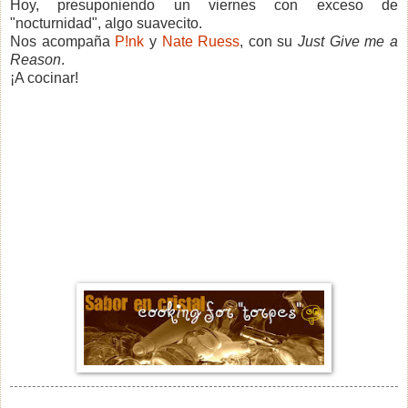
Hoy, presuponiendo un viernes con exceso de
"nocturnidad", algo suavecito.
Nos acompaña
P!nk
y
Nate Ruess
, con su
Just Give me a
Reason
.
¡A cocinar!