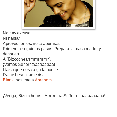
No hay excusa.
Ni hablar.
Aprovechemos, no te aburrirás.
Primero a seguir los pasos. Prepara la masa madre y
despues.....
A "Bizcochearrrrrrrrrrrrrrrr".
¡Vamos Señorritaaaaaaaaa!
Hasta que nos caiga la noche.
Dame beso, dame risa...
Blanki
nos trae a
Abraham
.
¡Venga, Bizcocheros! ¡Arrrrrrriba Señorrrritaaaaaaaaaa!