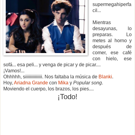
supermegahiperfa
cil...
Mientras
desayunas, lo
preparas. Lo
metes al horno y
después de
comer, ese café
con hielo, ese
sofá... esa peli... y venga de picar y de picar....
¡Vamos!...
Ohhhhh, siiiiiiiiiiiiii. Nos faltaba la música de
Blanki
.
Hoy,
Ariadna Grande
con
Mika
y
Popular song
.
Moviendo el cuerpo, los brazos, los pies....
¡Todo!