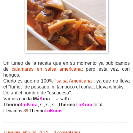
Un tuneo de la receta que en su momento ya publicamos
de
calamares en salsa amerícana
; pero esta vez, con
hongos.
Cierto es que no 100% "
salsa Americana
", ya que no lleva
el "fumet" de pescado, ni tampoco el coñac. Lleva whisky.
De ahí el nombre de "escocesa".
Vamos con
la Má
K
ina
.... a saKo.
Thermo
LoKura
, si, si, si.
Thermo
LoKura
total.
Llevamos
39
Thermo
LoKuras
.
at
jueves, abril 04, 2019
4 comentarios: