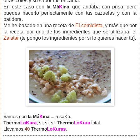
otras coles y su sabor me encanta.
En este caso con
la Má
K
ina
, que andaba con prisa; pero
puedes hacerlo perfectamente con tus cazuelas y con la
batidora.
Me he basado en una receta de
El comidista
, y más que por
la receta, por uno de los ingredientes que se utilizaba, el
Za'atar
(te pongo los ingredientes por si lo quieres hacer tu).
Vamos con
la Má
K
ina
.... a saKo.
Thermo
LoKura
, si, si, si.
Thermo
LoKura
total.
Llevamos
40
Thermo
LoKuras
.