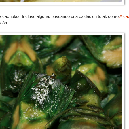
alcachofas. Incluso alguna, buscando una oxidación total, como
Alca
sión".