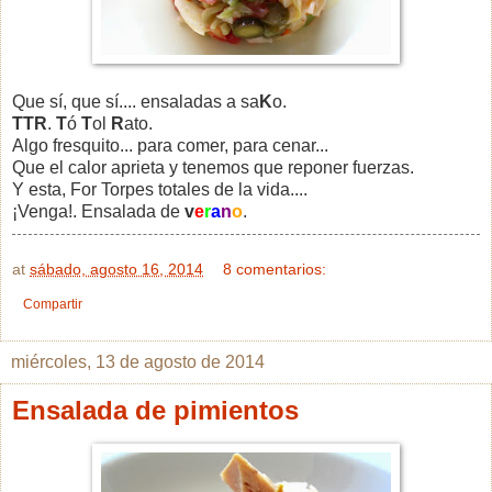
Que sí, que sí.... ensaladas a sa
K
o.
TTR
.
T
ó
T
ol
R
ato.
Algo fresquito... para comer, para cenar...
Que el calor aprieta y tenemos que reponer fuerzas.
Y esta, For Torpes totales de la vida....
¡Venga!. Ensalada de
v
e
r
a
n
o
.
at
sábado, agosto 16, 2014
8 comentarios:
Compartir
miércoles, 13 de agosto de 2014
Ensalada de pimientos