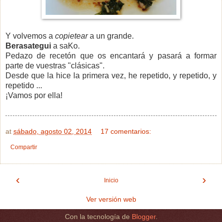
Y volvemos a
copietear
a un grande.
Berasategui
a saKo.
Pedazo de recetón que os encantará y pasará a formar
parte de vuestras "clásicas".
Desde que la hice la primera vez, he repetido, y repetido, y
repetido ...
¡Vamos por ella!
at
sábado, agosto 02, 2014
17 comentarios:
Compartir
‹
›
Inicio
Ver versión web
Con la tecnología de
Blogger
.