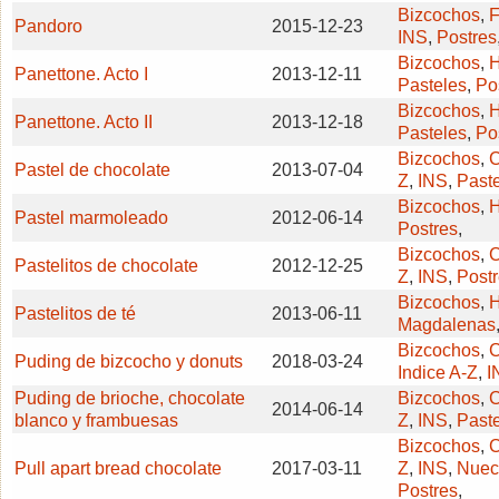
Bizcochos
,
F
Pandoro
2015-12-23
INS
,
Postres
Bizcochos
,
H
Panettone. Acto I
2013-12-11
Pasteles
,
Po
Bizcochos
,
H
Panettone. Acto II
2013-12-18
Pasteles
,
Po
Bizcochos
,
C
Pastel de chocolate
2013-07-04
Z
,
INS
,
Past
Bizcochos
,
H
Pastel marmoleado
2012-06-14
Postres
,
Bizcochos
,
C
Pastelitos de chocolate
2012-12-25
Z
,
INS
,
Post
Bizcochos
,
H
Pastelitos de té
2013-06-11
Magdalenas
Bizcochos
,
C
Puding de bizcocho y donuts
2018-03-24
Indice A-Z
,
I
Puding de brioche, chocolate
Bizcochos
,
C
2014-06-14
blanco y frambuesas
Z
,
INS
,
Past
Bizcochos
,
C
Pull apart bread chocolate
2017-03-11
Z
,
INS
,
Nuece
Postres
,