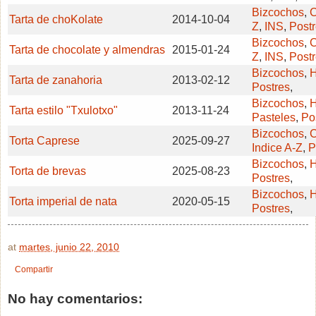
Bizcochos
,
C
Tarta de choKolate
2014-10-04
Z
,
INS
,
Post
Bizcochos
,
C
Tarta de chocolate y almendras
2015-01-24
Z
,
INS
,
Post
Bizcochos
,
H
Tarta de zanahoria
2013-02-12
Postres
,
Bizcochos
,
H
Tarta estilo "Txulotxo"
2013-11-24
Pasteles
,
Po
Bizcochos
,
C
Torta Caprese
2025-09-27
Indice A-Z
,
P
Bizcochos
,
H
Torta de brevas
2025-08-23
Postres
,
Bizcochos
,
Torta imperial de nata
2020-05-15
Postres
,
at
martes, junio 22, 2010
Compartir
No hay comentarios: