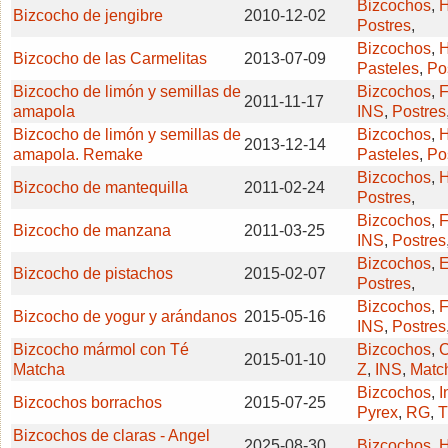
Bizcochos
,
H
Bizcocho de jengibre
2010-12-02
Postres
,
Bizcochos
,
H
Bizcocho de las Carmelitas
2013-07-09
Pasteles
,
Po
Bizcocho de limón y semillas de
Bizcochos
,
F
2011-11-17
amapola
INS
,
Postres
Bizcocho de limón y semillas de
Bizcochos
,
H
2013-12-14
amapola. Remake
Pasteles
,
Po
Bizcochos
,
H
Bizcocho de mantequilla
2011-02-24
Postres
,
Bizcochos
,
F
Bizcocho de manzana
2011-03-25
INS
,
Postres
Bizcochos
,
Bizcocho de pistachos
2015-02-07
Postres
,
Bizcochos
,
F
Bizcocho de yogur y arándanos
2015-05-16
INS
,
Postres
Bizcocho mármol con Té
Bizcochos
,
C
2015-01-10
Matcha
Z
,
INS
,
Matc
Bizcochos
,
I
Bizcochos borrachos
2015-07-25
Pyrex
,
RG
,
T
Bizcochos de claras - Angel
2025-08-30
Bizcochos
,
H