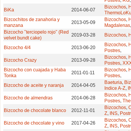
Postres
,
RG
Bizcochos
,
H
BiKa
2014-06-07
ThermoLoKu
Bizcochitos de zanahoria y
Bizcochos
,
H
2013-05-09
manzana
Magdalenas
Bizcocho "terciopelo rojo" (Red
2019-03-28
Bizcochos
,
H
velvet bundt cake)
Bizcochos
,
H
Bizcocho 4/4
2013-06-20
Postres
,
Bizcochos
,
H
Bizcocho Crazy
2013-09-28
Postres
,
XX
Bizcocho con cuajada y Haba
Bizcochos
,
H
2011-01-11
Tonka
Postres
,
Baeturia
,
Bi
Bizcocho de aceite y naranja
2014-04-05
Indice A-Z
,
I
Bizcochos
,
H
Bizcocho de almendras
2014-06-28
Postres
,
The
Bizcochos
,
C
Bizcocho de chocolate blanco
2012-11-01
Z
,
INS
,
Post
Bizcochos
,
C
Bizcocho de chocolate y vino
2017-04-26
Z
,
INS
,
Post