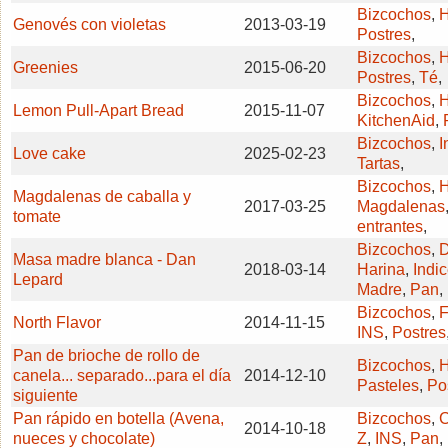
Bizcochos
,
H
Genovés con violetas
2013-03-19
Postres
,
Bizcochos
,
H
Greenies
2015-06-20
Postres
,
Té
,
Bizcochos
,
H
Lemon Pull-Apart Bread
2015-11-07
KitchenAid
,
Bizcochos
,
I
Love cake
2025-02-23
Tartas
,
Bizcochos
,
H
Magdalenas de caballa y
2017-03-25
Magdalenas
tomate
entrantes
,
Bizcochos
,
D
Masa madre blanca - Dan
2018-03-14
Harina
,
Indi
Lepard
Madre
,
Pan
,
Bizcochos
,
F
North Flavor
2014-11-15
INS
,
Postres
Pan de brioche de rollo de
Bizcochos
,
H
canela... separado...para el día
2014-12-10
Pasteles
,
Po
siguiente
Pan rápido en botella (Avena,
Bizcochos
,
C
2014-10-18
nueces y chocolate)
Z
,
INS
,
Pan
,