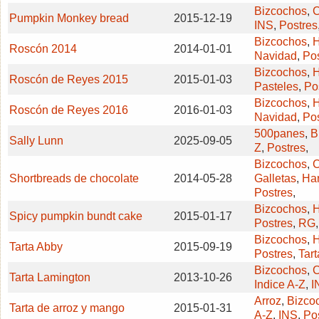
Bizcochos
,
C
Pumpkin Monkey bread
2015-12-19
INS
,
Postres
Bizcochos
,
H
Roscón 2014
2014-01-01
Navidad
,
Po
Bizcochos
,
H
Roscón de Reyes 2015
2015-01-03
Pasteles
,
Po
Bizcochos
,
H
Roscón de Reyes 2016
2016-01-03
Navidad
,
Po
500panes
,
B
Sally Lunn
2025-09-05
Z
,
Postres
,
Bizcochos
,
C
Shortbreads de chocolate
2014-05-28
Galletas
,
Har
Postres
,
Bizcochos
,
H
Spicy pumpkin bundt cake
2015-01-17
Postres
,
RG
Bizcochos
,
H
Tarta Abby
2015-09-19
Postres
,
Tart
Bizcochos
,
C
Tarta Lamington
2013-10-26
Indice A-Z
,
I
Arroz
,
Bizco
Tarta de arroz y mango
2015-01-31
A-Z
,
INS
,
Po