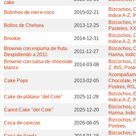
cake
Bizcochos
,
Bolinhos de mel e coco
2015-02-21
Indice A-Z
,
I
Bizcochos
,
H
Bollos de Chelsea
2013-12-25
Pasteles
,
X
Bizcochos
,
C
Brookie
2014-12-31
Indice A-Z
,
I
Brownie con espuma de fruta.
Bizcochos
,
C
2011-12-27
Despidiendo a 2011
Harina
,
Indi
Brownie con salsa de chocolate
Bizcochos
,
C
2014-03-08
blanco
Z
,
INS
,
Post
Acompañami
Cake Pops
2013-02-05
Chocolate
,
H
Postres
,
RG
,
Bizcochos
,
Cake de plátano "del Cole"
2025-11-28
Indice A-Z
,
I
Bizcochos
,
c
Carrot Cake "del Cole"
2025-12-20
Harina
,
Indi
Bizcochos
,
F
Coca de cerezas
2026-06-05
Postres
,
Bizcochos
,
H
Coca de llanda
2014-01-15