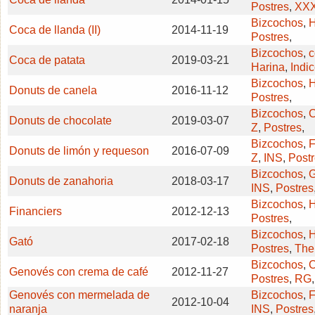
Postres
,
XX
Bizcochos
,
H
Coca de llanda (II)
2014-11-19
Postres
,
Bizcochos
,
c
Coca de patata
2019-03-21
Harina
,
Indi
Bizcochos
,
H
Donuts de canela
2016-11-12
Postres
,
Bizcochos
,
C
Donuts de chocolate
2019-03-07
Z
,
Postres
,
Bizcochos
,
F
Donuts de limón y requeson
2016-07-09
Z
,
INS
,
Post
Bizcochos
,
G
Donuts de zanahoria
2018-03-17
INS
,
Postres
Bizcochos
,
H
Financiers
2012-12-13
Postres
,
Bizcochos
,
H
Gató
2017-02-18
Postres
,
The
Bizcochos
,
C
Genovés con crema de café
2012-11-27
Postres
,
RG
Genovés con mermelada de
Bizcochos
,
F
2012-10-04
naranja
INS
,
Postres