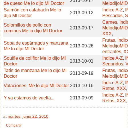
2013-10-17
de queso Me lo dijo MI Doctor
MelodijoMID
Salmón con calabacín Me lo
Indice A-Z
,
I
2013-09-12
dijo MI Doctor
Pescados
,
S
Carnes
,
Indi
Solomillos de pollo con
2013-09-17
MelodijoMID
cominos Me lo dijo MI Doctor
XXX
,
Frutas
,
Indic
Sopa de espárragos y manzana
2013-09-26
MelodijoMID
Me lo dijo MI Doctor
entrantes
,
X
Souffle de coliflor Me lo dijo MI
Indice A-Z
,
I
2013-10-01
Doctor
Segundos
,
V
Tatín de manzana Me lo dijo MI
Frutas
,
Indic
2013-09-19
Doctor
MelodijoMID
Indice A-Z
,
I
Votaciones. Me lo dijo MI Doctor
2013-10-16
Retos
,
XXX
,
Indice A-Z
,
I
Y ya estamos de vuelta...
2013-09-09
Retos
,
XXX
,
at
martes, junio 22, 2010
Compartir