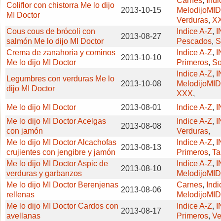
Carnes
,
Indi
Coliflor con chistorra Me lo dijo
2013-10-15
MelodijoMID
MI Doctor
Verduras
,
X
Cous cous de brócoli con
Indice A-Z
,
I
2013-08-27
salmón Me lo dijo MI Doctor
Pescados
,
S
Crema de zanahoria y cominos
Indice A-Z
,
I
2013-10-10
Me lo dijo MI Doctor
Primeros
,
So
Indice A-Z
,
I
Legumbres con verduras Me lo
2013-10-08
MelodijoMID
dijo MI Doctor
XXX
,
Me lo dijo MI Doctor
2013-08-01
Indice A-Z
,
I
Me lo dijo MI Doctor Acelgas
Indice A-Z
,
I
2013-08-08
con jamón
Verduras
,
Me lo dijo MI Doctor Alcachofas
Indice A-Z
,
I
2013-08-13
crujientes con jengibre y jamón
Primeros
,
Ta
Me lo dijo MI Doctor Aspic de
Indice A-Z
,
I
2013-08-10
verduras y garbanzos
MelodijoMID
Me lo dijo MI Doctor Berenjenas
Carnes
,
Indi
2013-08-06
rellenas
MelodijoMID
Me lo dijo MI Doctor Cardos con
Indice A-Z
,
I
2013-08-17
avellanas
Primeros
,
Ve