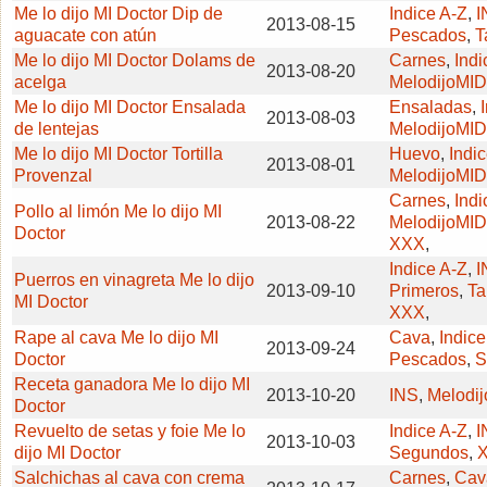
Me lo dijo MI Doctor Dip de
Indice A-Z
,
I
2013-08-15
aguacate con atún
Pescados
,
T
Me lo dijo MI Doctor Dolams de
Carnes
,
Indi
2013-08-20
acelga
MelodijoMID
Me lo dijo MI Doctor Ensalada
Ensaladas
,
2013-08-03
de lentejas
MelodijoMID
Me lo dijo MI Doctor Tortilla
Huevo
,
Indi
2013-08-01
Provenzal
MelodijoMID
Carnes
,
Indi
Pollo al limón Me lo dijo MI
2013-08-22
MelodijoMID
Doctor
XXX
,
Indice A-Z
,
I
Puerros en vinagreta Me lo dijo
2013-09-10
Primeros
,
Ta
MI Doctor
XXX
,
Rape al cava Me lo dijo MI
Cava
,
Indice
2013-09-24
Doctor
Pescados
,
S
Receta ganadora Me lo dijo MI
2013-10-20
INS
,
Melodij
Doctor
Revuelto de setas y foie Me lo
Indice A-Z
,
I
2013-10-03
dijo MI Doctor
Segundos
,
Salchichas al cava con crema
Carnes
,
Cav