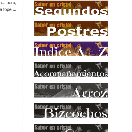
... pero,
 tope....