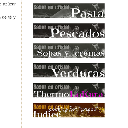
e azúcar
n de té y