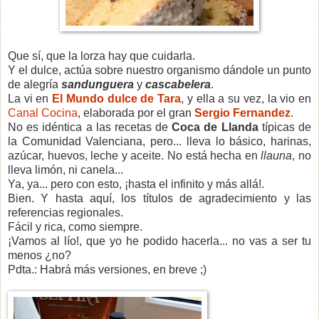
Que sí, que la lorza hay que cuidarla.
Y el dulce, actúa sobre nuestro organismo dándole un punto
de alegría
sandunguera
y
cascabelera
.
La vi en
El Mundo dulce de Tara
, y ella a su vez, la vio en
Canal Cocina
, elaborada por el gran
Sergio Fernandez
.
No es idéntica a las recetas de
Coca de Llanda
típicas de
la Comunidad Valenciana, pero... lleva lo básico, harinas,
azúcar, huevos, leche y aceite. No está hecha en
llauna
, no
lleva limón, ni canela...
Ya, ya... pero con esto, ¡hasta el infinito y más allá!.
Bien. Y hasta aquí, los títulos de agradecimiento y las
referencias regionales.
Fácil y rica, como siempre.
¡Vamos al lío!, que yo he podido hacerla... no vas a ser tu
menos ¿no?
Pdta.: Habrá más versiones, en breve ;)