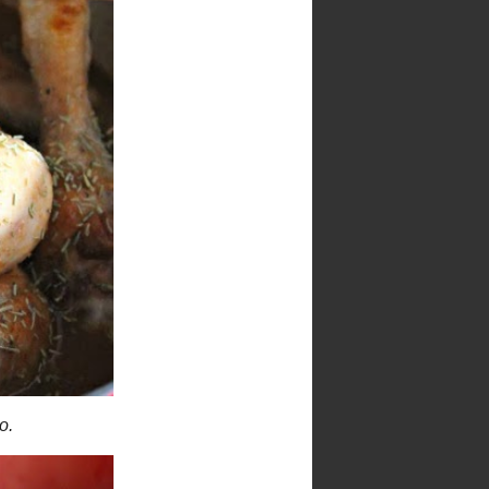
►
2019
(23)
►
2018
(17)
►
2017
(34)
►
2016
(79)
►
2015
(89)
▼
2014
(111)
►
diciembre
(11)
►
noviembre
(9)
►
octubre
(9)
►
septiembre
(11)
►
agosto
(9)
►
julio
(9)
►
junio
(8)
►
mayo
(9)
►
abril
(9)