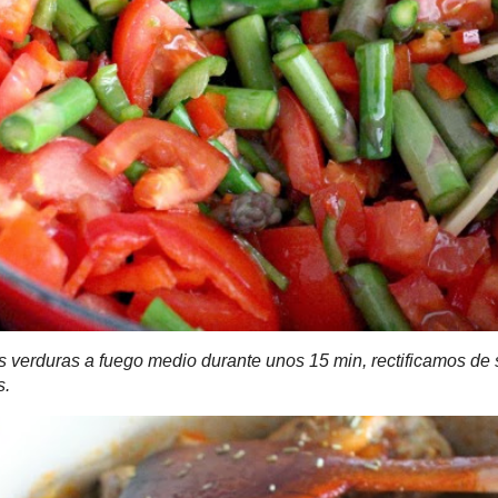
uras a fuego medio durante unos 15 min, rectificamos de sal, aña
es y aromas.