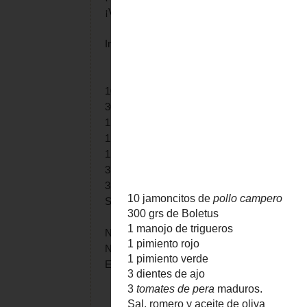
¡Vamos!
Ingredientes:
10 jamoncitos de
pollo campero
300 grs de Boletus
1 manojo de trigueros
1 pimiento rojo
1 pimiento verde
3 dientes de ajo
3
tomates de pera
maduros.
Sal, r
omero y aceite de oliva
No voy a añadir muchas más explicaciones 
Núria da en su receta.
El
punto
, lo dejo en vuestras manos.