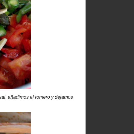
Blog recomendado
dimos el
Archivo del blog
►
2026
(46)
►
2025
(141)
►
2024
(9)
►
2020
(15)