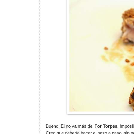
Bueno. El no va más del
For Torpes
. Imposi
Creo que debería hacer el paso a paso, sin p