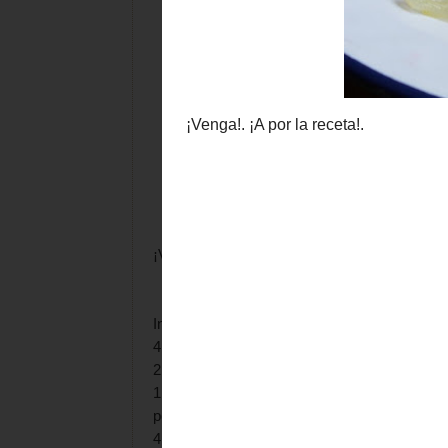
¡Venga!. ¡A por la receta!.
Ingredientes:
4 caballas
2 copa de vino blanco
1 copa de vinagre de manzana (uso d
porque lo deja mucho más suave)
4 copas de agua