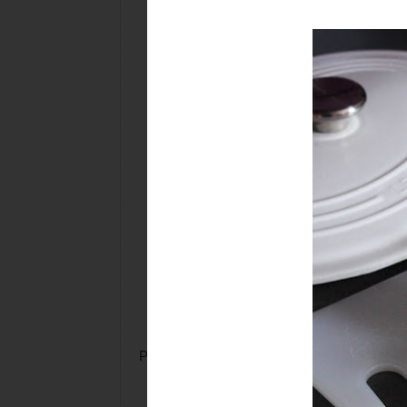
Picamos la cebolla, el puerro y la zanahoria