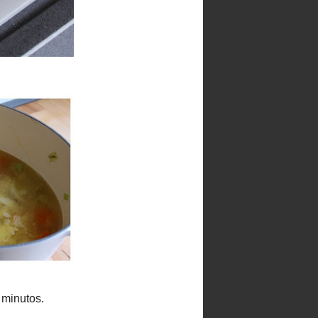
Blog recomendado
Archivo del blog
►
2026
(46)
►
2025
(141)
►
2024
(9)
►
2020
(15)