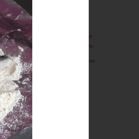
►
2019
(23)
▼
2018
(17)
▼
diciembre
(5)
Josefina
Buñuelos craquelados
Escabeche de caballa,
fácil
Ensalada tibia de judías
salteadas y yema
curada
Escabeche de setas
►
noviembre
(4)
►
mayo
(1)
►
abril
(1)
►
marzo
(6)
►
2017
(34)