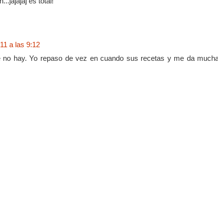
..jajajaj es total!
011 a las 9:12
ue no hay. Yo repaso de vez en cuando sus recetas y me da mucha