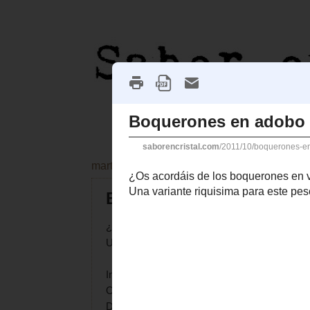
martes, 18 de octubre de 2011
Boquerones en adobo
¿Os acordáis de los
boquerones en vinagre
?
Una variante riquisima para este pescado. (No
Ingredientes para el
adobo
:
Orégano
Dos ajos