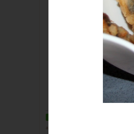
at
martes, octubre 18, 2011
Labels:
Indi