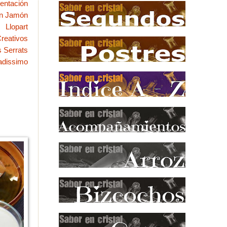
entación
n Jamón
Llopart
reativos
 Serrats
adissimo