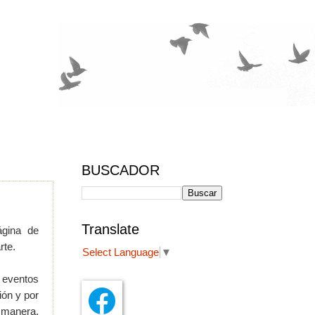
BUSCADOR
Translate
ágina de
rte.
Select Language
▼
o eventos
ión y por
a manera,