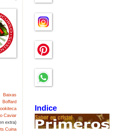
Baixas
Boffard
Indice
ookiteca
o Caviar
en extra)
ts Cuina