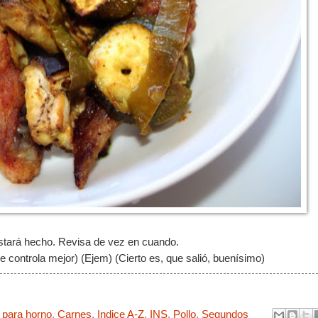
stará hecho. Revisa de vez en cuando.
se controla mejor) (Ejem) (Cierto es, que salió, buenísimo)
 para horno
,
Carnes
,
Indice A-Z
,
INS
,
Pollo
,
Segundos