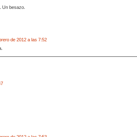
. Un besazo.
brero de 2012 a las 7:52
a.
47
brero de 2012 a las 7:53