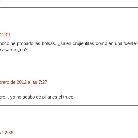
 12:01
oco he probado las bolsas. ¿salen crujientitas como en una fuente
e asarse ¿no?
brero de 2012 a las 7:27
o... yo no acabo de pillarles el truco.
s 22:36