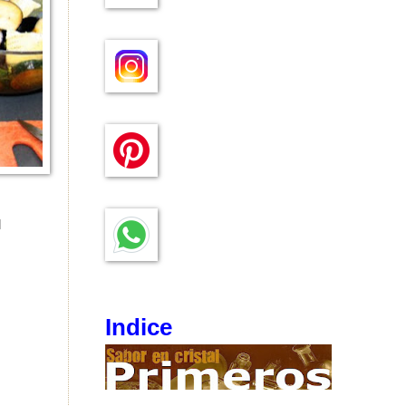
l
Indice