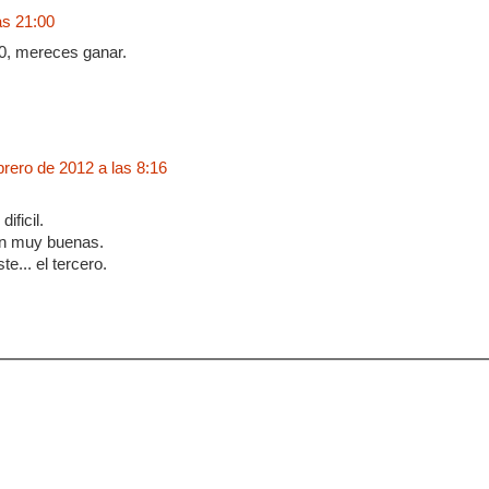
as 21:00
10, mereces ganar.
brero de 2012 a las 8:16
ificil.
on muy buenas.
e... el tercero.