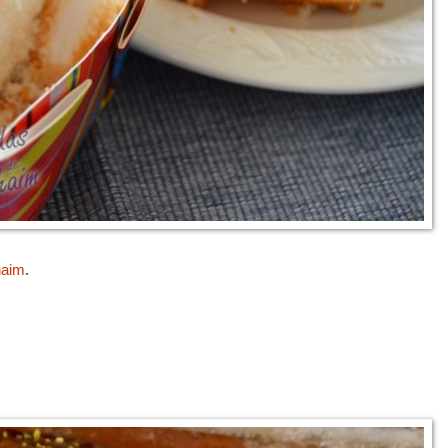
haim
.