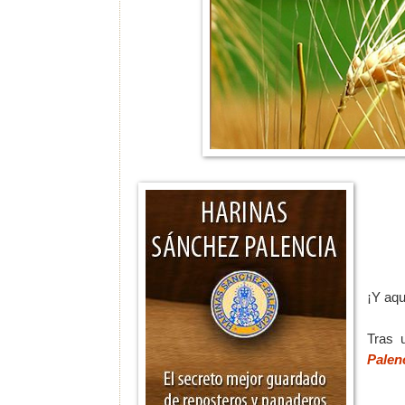
¡Y aqu
Tras 
Palen