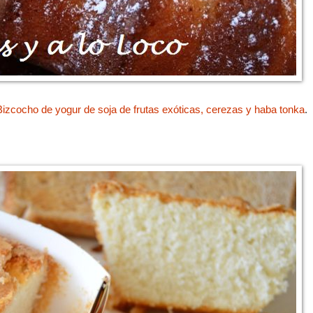
Bizcocho de yogur de soja de frutas exóticas, cerezas y haba tonka
.