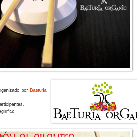
organizado por
Baeturia
rticipantes.
gnífico.