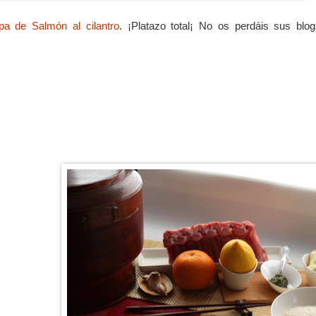
pa de Salmón al cilantro
. ¡Platazo total¡ No os perdáis sus blog