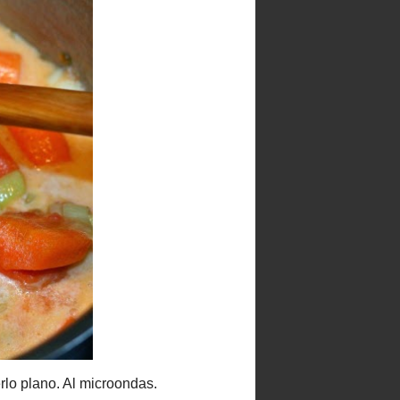
Seguidores
100 cafés y 2000
Paracetamoles
lano. Al