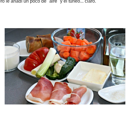
 del Valle
, para un reto planteado por
Tara
, en Junio de 2012.
í un poco de "aire" y el tuneo... claro.