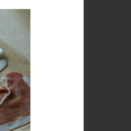
Blog recomendado
Archivo del blog
►
2026
(46)
►
2025
(141)
►
2024
(9)
►
2020
(15)