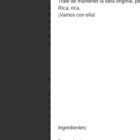
Una receta con riesgo.
Basada en la
crema de zanahorias
de
Helena
Seguro que en nada le hago una revisión.
Traté de mantener la idea original, pero le añad
Rica, rica.
¡Vamos con ella!
Ingredientes:
2 zanahorias
1 puerro
1 tomate
1/2 pimiento verde
1 ajo
2 cucharadas de mantequilla
1 hueso de jamón