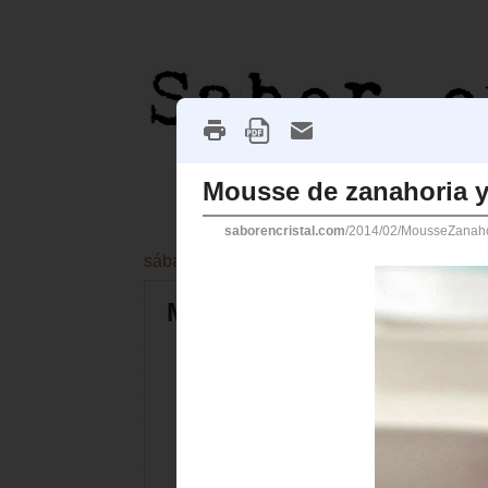
sábado, 8 de febrero de 2014
Mousse de zanahoria y j