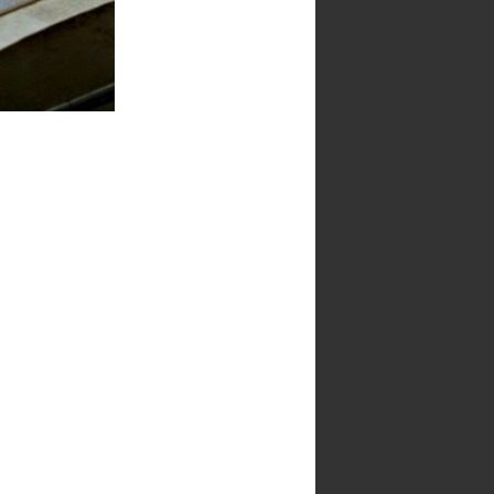
►
2019
(23)
►
2018
(17)
►
2017
(34)
►
2016
(79)
►
2015
(89)
▼
2014
(111)
►
diciembre
(11)
►
noviembre
(9)
►
octubre
(9)
►
septiembre
(11)
►
agosto
(9)
►
julio
(9)
►
junio
(8)
►
mayo
(9)
►
abril
(9)