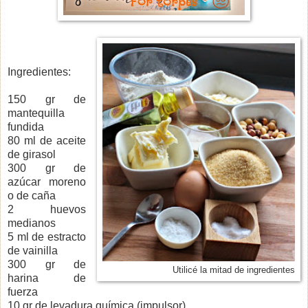
Ingredientes:
150 gr de
mantequilla
fundida
80 ml de aceite
de girasol
300 gr de
azúcar moreno
o de caña
2 huevos
medianos
5 ml de estracto
de vainilla
300 gr de
Utilicé la mitad de ingredientes
harina de
fuerza
10 gr de levadura química (impulsor)