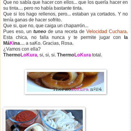
Que no sabía que hacer con ellos... que los quería hacer en
su tinta.... pero no había bastante tinta.
Que si los hago rellenos, pero... estaban ya cortados. Y no
tenía ganas de hacer sofrito.
Que si, que no, que caiga un chaparrón...
Pues eso, un
tuneo
de una receta de
Velocidad Cuchara
.
Esta chica, no falla nunca y te permite jugar con
la
Má
K
ina
.... a saKo. Gracias, Rosa.
¿Vamos con ella?
Thermo
LoKura
, si, si, si.
Thermo
LoKura
total.