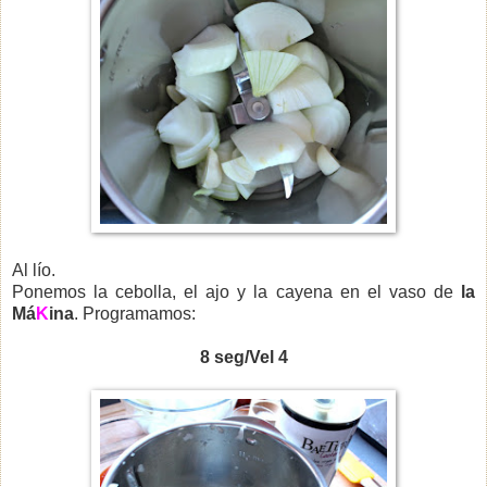
Al lío.
Ponemos la cebolla, el ajo y la cayena en el vaso de
la
Má
K
ina
. Programamos:
8 seg/Vel 4