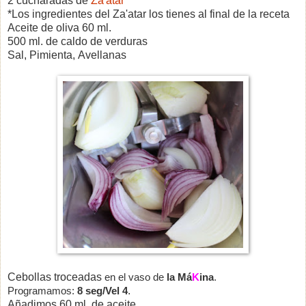
2 cucharadas de
Za'atar
*Los ingredientes del Za'atar los tienes al final de la receta
Aceite de oliva 60 ml.
500 ml. de caldo de verduras
Sal,
Pimienta,
Avellanas
Cebollas troceadas
en el vaso de
la Má
K
ina
.
Programamos:
8 seg/Vel 4
.
Añadimos 60 ml. de aceite.