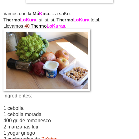
Vamos con
la Má
K
ina
.... a saKo.
Thermo
LoKura
, si, si, si.
Thermo
LoKura
total.
Llevamos
40
Thermo
LoKuras
.
Ingredientes:
1 cebolla
1 cebolla morada
400 gr. de romanesco
2 manzanas fuji
1 yogur griego