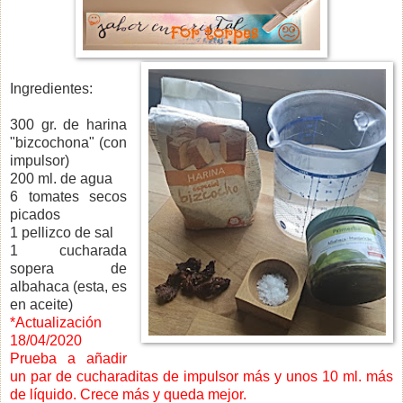
Ingredientes:
300 gr. de harina
"bizcochona" (con
impulsor)
200 ml. de agua
6 tomates secos
picados
1 pellizco de sal
1 cucharada
sopera de
albahaca (esta, es
en aceite)
*Actualización
18/04/2020
Prueba a añadir
un par de cucharaditas de impulsor más y unos 10 ml. más
de líquido. Crece más y queda mejor.