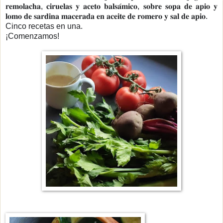
𝐫𝐞𝐦𝐨𝐥𝐚𝐜𝐡𝐚, 𝐜𝐢𝐫𝐮𝐞𝐥𝐚𝐬 𝐲 𝐚𝐜𝐞𝐭𝐨 𝐛𝐚𝐥𝐬𝐚́𝐦𝐢𝐜𝐨, 𝐬𝐨𝐛𝐫𝐞 𝐬𝐨𝐩𝐚 𝐝𝐞 𝐚𝐩𝐢𝐨 𝐲
𝐥𝐨𝐦𝐨 𝐝𝐞 𝐬𝐚𝐫𝐝𝐢𝐧𝐚 𝐦𝐚𝐜𝐞𝐫𝐚𝐝𝐚 𝐞𝐧 𝐚𝐜𝐞𝐢𝐭𝐞 𝐝𝐞 𝐫𝐨𝐦𝐞𝐫𝐨 𝐲 𝐬𝐚𝐥 𝐝𝐞 𝐚𝐩𝐢𝐨.
Cinco recetas en una.
¡Comenzamos!