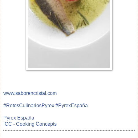
www.saborencristal.com
#
RetosCulinariosPyrex
#
PyrexEspaña
Pyrex España
ICC - Cooking Concepts