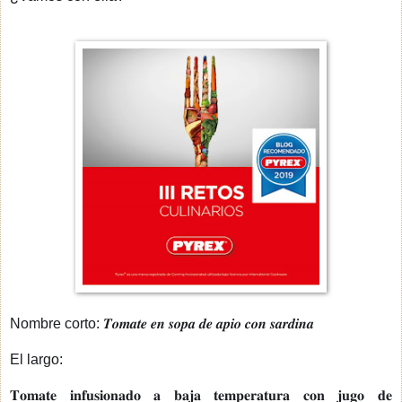
Nombre corto: 𝑻𝒐𝒎𝒂𝒕𝒆 𝒆𝒏 𝒔𝒐𝒑𝒂 𝒅𝒆 𝒂𝒑𝒊𝒐 𝒄𝒐𝒏 𝒔𝒂𝒓𝒅𝒊𝒏𝒂
El largo:
𝐓𝐨𝐦𝐚𝐭𝐞 𝐢𝐧𝐟𝐮𝐬𝐢𝐨𝐧𝐚𝐝𝐨 𝐚 𝐛𝐚𝐣𝐚 𝐭𝐞𝐦𝐩𝐞𝐫𝐚𝐭𝐮𝐫𝐚 𝐜𝐨𝐧 𝐣𝐮𝐠𝐨 𝐝𝐞