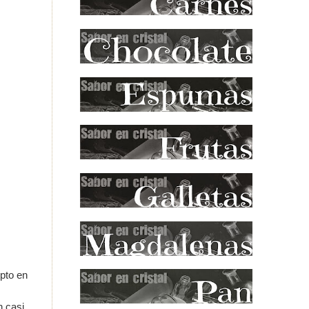
epto en
n casi