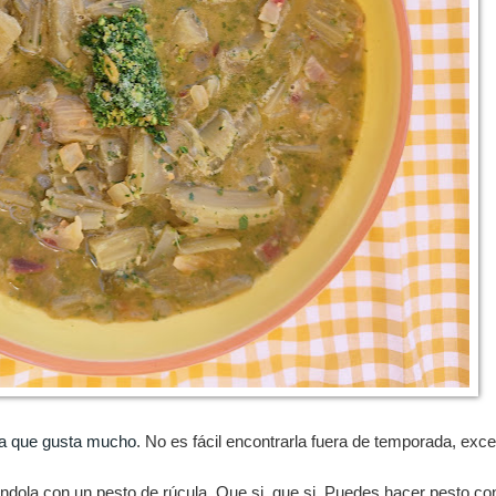
ura que gusta mucho
. No es fácil encontrarla fuera de temporada, exc
ola con un pesto de rúcula. Que si, que si. Puedes hacer pesto co