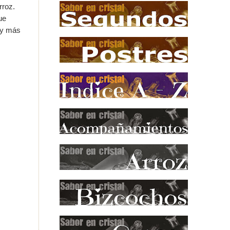
rroz.
ue
e y más