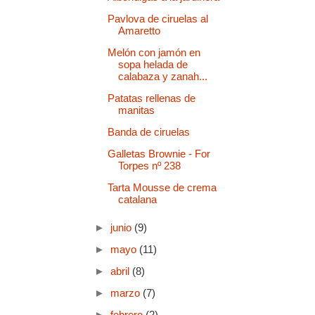
Pavlova de ciruelas al
Amaretto
Melón con jamón en
sopa helada de
calabaza y zanah...
Patatas rellenas de
manitas
Banda de ciruelas
Galletas Brownie - For
Torpes nº 238
Tarta Mousse de crema
catalana
►
junio
(9)
►
mayo
(11)
►
abril
(8)
►
marzo
(7)
►
febrero
(2)