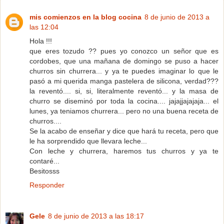
mis comienzos en la blog cocina
8 de junio de 2013 a
las 12:04
Hola !!!
que eres tozudo ?? pues yo conozco un señor que es
cordobes, que una mañana de domingo se puso a hacer
churros sin churrera... y ya te puedes imaginar lo que le
pasó a mi querida manga pastelera de silicona, verdad???
la reventó.... si, si, literalmente reventó... y la masa de
churro se diseminó por toda la cocina.... jajajjajajaja... el
lunes, ya teniamos churrera... pero no una buena receta de
churros....
Se la acabo de enseñar y dice que hará tu receta, pero que
le ha sorprendido que llevara leche...
Con leche y churrera, haremos tus churros y ya te
contaré...
Besitosss
Responder
Gele
8 de junio de 2013 a las 18:17