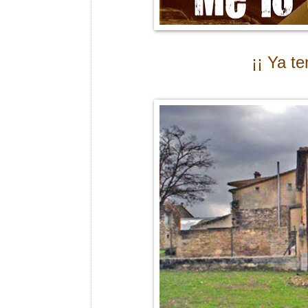
¡¡ Ya t