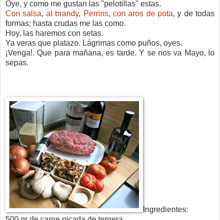
Oye, y como me gustan las "pelotillas" estas.
Con salsa
,
al brandy
,
Perrins
,
con aros de pota
, y
de todas
formas; hasta crudas me las como.
Hoy, las haremos con setas.
Ya veras que platazo. Lágrimas como puños, oyes.
¡Venga!. Que para mañana, es tarde. Y se nos va Mayo, lo
sepas.
Ingredientes:
500 gr de carne picada de ternera