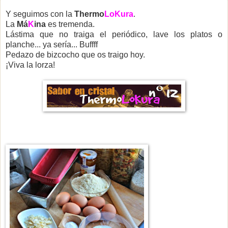
Y seguimos con la
Thermo
LoKura
.
La
Má
K
ina
es tremenda.
Lástima que no traiga el periódico, lave los platos o
planche... ya sería... Buffff
Pedazo de bizcocho que os traigo hoy.
¡Viva la lorza!