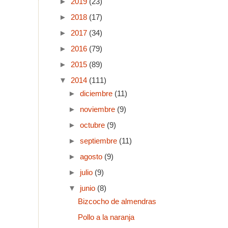
►
2019
(23)
►
2018
(17)
►
2017
(34)
►
2016
(79)
►
2015
(89)
▼
2014
(111)
►
diciembre
(11)
►
noviembre
(9)
►
octubre
(9)
►
septiembre
(11)
►
agosto
(9)
►
julio
(9)
▼
junio
(8)
Bizcocho de almendras
Pollo a la naranja