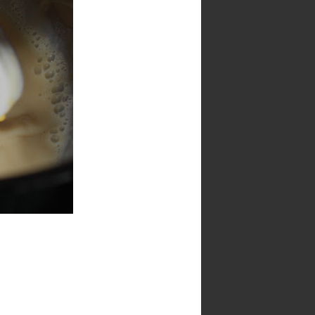
Blog recomendado
Archivo del blog
►
2026
(46)
►
2025
(141)
►
2024
(9)
►
2020
(15)