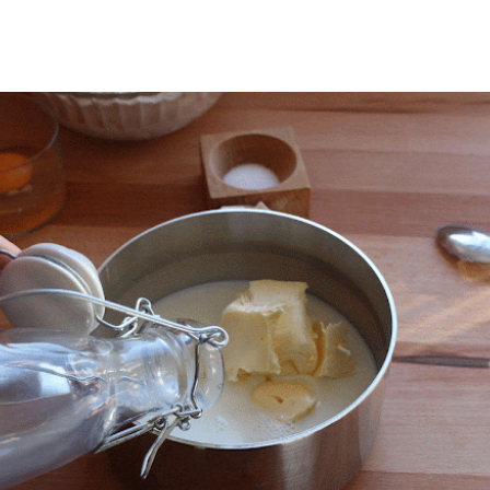
 el azúcar y la mantequilla.
esta mezcla, tibia (no más de 45º).