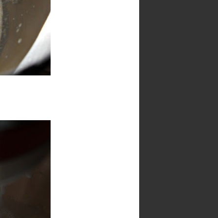
Seguidores
100 cafés y 2000
Paracetamoles