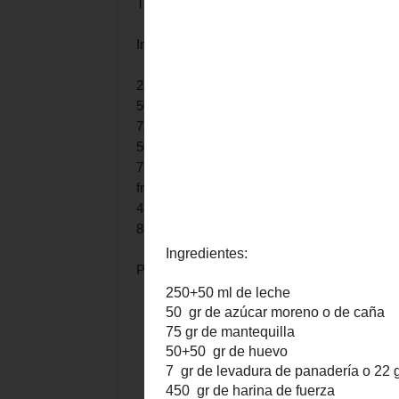
Thank´s
Chef Steps
Ingredientes:
250+50 ml de leche
50 gr de azúcar moreno o de caña
75 gr de mantequilla
50+50 gr de huevo
7 gr de levadura de panadería o 22 gr d
fresca
450 gr de harina de fuerza
8 gr de sal
Precalentamos el
horno a 180º