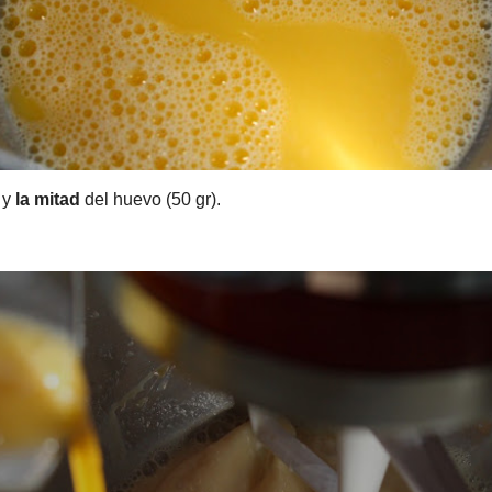
tad
del huevo (50 gr).