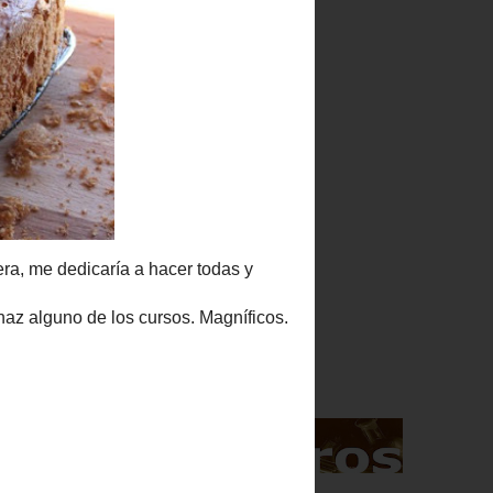
icaría a
Indice
o de los