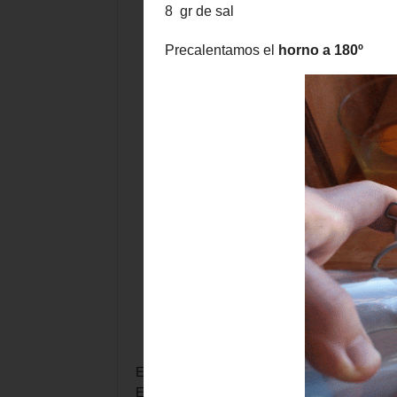
En una cazuela, mezclamos la leche (250 ml),
En
la kitchen
,
o en un bol grandote, echamos 