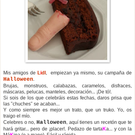
Mis amigos de
L
i
dl
, empiezan ya mismo, su campaña de
Halloween
.
Brujas, monstruos, calabazas, caramelos, disfraces,
máscaras, pelucas, manteles, decoración... ¡De tó!.
Si sois de los que celebráis estas fechas, daros prisa que
las "chuches" se acaban...
Y como siempre es mejor un trato, que un truko. Yo, os
traigo el mío.
Halloween
Celebres o no,
, aquí tienes un recetón que te
hará gritar... pero de ¡placer!.
Pedazo de tarta
K
a... y con la
Má
K
ina (o a mano). Fácil y rápida.