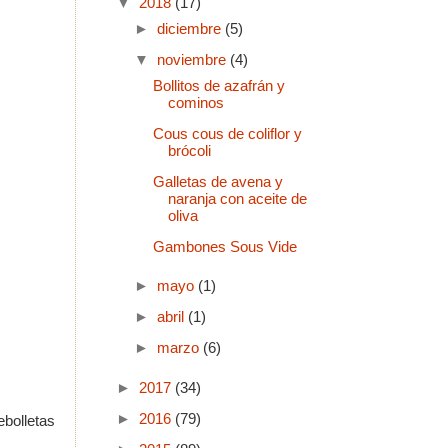
▼
2018
(17)
►
diciembre
(5)
▼
noviembre
(4)
Bollitos de azafrán y
cominos
Cous cous de coliflor y
brócoli
Galletas de avena y
naranja con aceite de
oliva
Gambones Sous Vide
►
mayo
(1)
►
abril
(1)
►
marzo
(6)
►
2017
(34)
►
2016
(79)
ebolletas