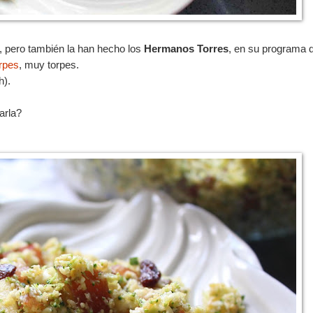
", pero también la han hecho los
Hermanos Torres
, en su programa 
rpes
, muy torpes.
h).
arla?