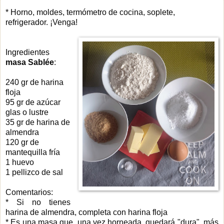
* Horno, moldes, termómetro de cocina, soplete,
refrigerador. ¡Venga!
Ingredientes
masa Sablée
:
240 gr de harina
floja
95 gr de azúcar
glas o lustre
35 gr de harina de
almendra
120 gr de
mantequilla fría
1 huevo
1 pellizco de sal
Comentarios:
* Si no tienes
harina de almendra, completa con harina floja
* Es una masa que, una vez horneada, quedará "dura", más