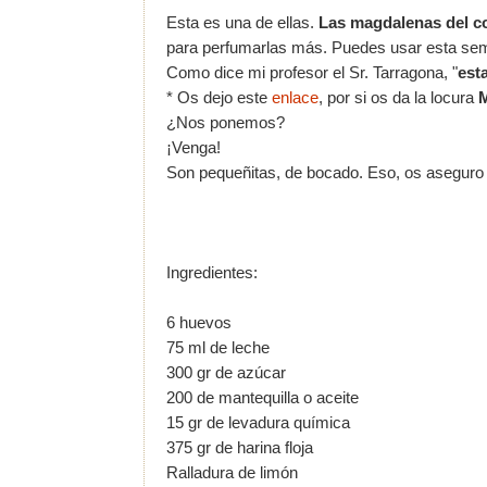
Esta es una de ellas.
Las magdalenas del c
para perfumarlas más. Puedes usar esta semi
Como dice mi profesor el Sr. Tarragona, "
est
* Os dejo este
enlace
, por si os da la locura
M
¿Nos ponemos?
¡Venga!
Son pequeñitas, de bocado.
Eso, os aseguro
Ingredientes:
6 huevos
75 ml de leche
300 gr de azúcar
200 de mantequilla o aceite
15 gr de levadura química
375 gr de harina floja
Ralladura de limón