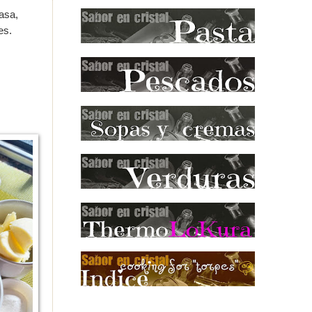
asa,
es.