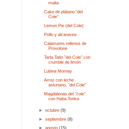
malta
Cake de plátano "del
Cole"
Lemon Pie (del Cole)
Pollo y alcaravea
Calamares rellenos de
Provolone
Tarta Tatin "del Cole" con
crumble de limón
Lubina Mornay
Arroz con leche
asturiano, "del Cole"
Magdalenas del "cole"
con Haba Tonka
►
octubre
(9)
►
septiembre
(8)
►
agosto
(15)