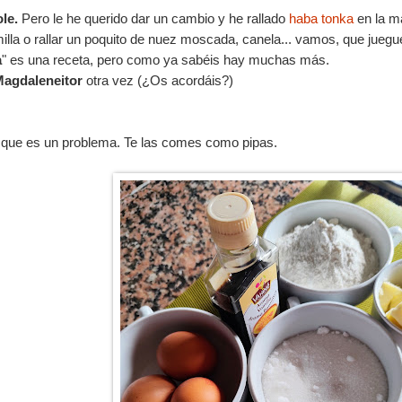
ole.
Pero le he querido dar un cambio y he rallado
haba tonka
en la m
lla o rallar un poquito de nuez moscada, canela... vamos, que juegu
a
" es una receta, pero como ya sabéis hay muchas más.
agdaleneitor
otra vez (¿Os acordáis?)
 que es un problema. Te las comes como pipas.